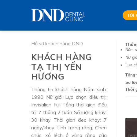
Skip
to
TÔI
content
Hồ sơ khách hàng DND
Thông
Năm s
KHÁCH HÀNG
Nữ giớ
TẠ THỊ YẾN
Lựa chọ
HƯƠNG
Tổng t
Số lư
Thông tin khách hàng Năm sinh:
Thời 
1990 Nữ giới Lựa chọn điều trị:
Invisalign Full Tổng thời gian điều
trị: 7 tháng 2 tuần Số lượng khay:
30 khay Thời gian đeo khay: 7
ngày/khay Tình trạng răng: Chen
chúc, xô lệch ở vùng răng cửa