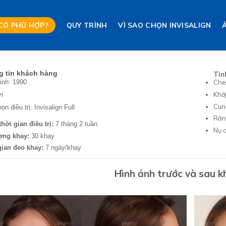
 CÓ PHÙ HỢP?
QUY TRÌNH
VÌ SAO CHỌN INVISALIGN
 tin khách hàng
Tìn
inh: 1990
Che
Khớ
i
Cun
n điều trị: Invisalign Full
Răn
hời gian điều trị:
7 tháng 2 tuần
Nụ c
ợng khay:
30 khay
gian đeo khay:
7 ngày/khay
Hình ảnh trước và sau kh